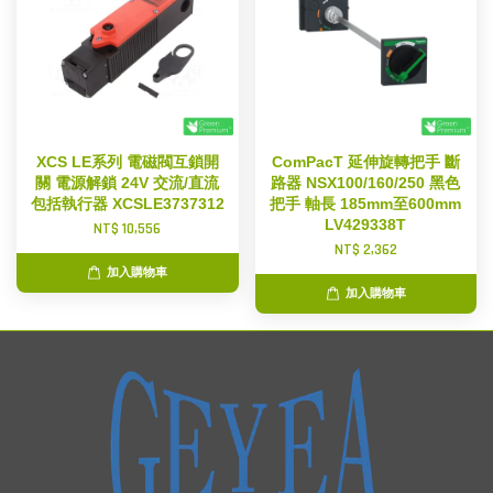
XCS LE系列 電磁閥互鎖開
ComPacT 延伸旋轉把手 斷
關 電源解鎖 24V 交流/直流
路器 NSX100/160/250 黑色
包括執行器 XCSLE3737312
把手 軸長 185mm至600mm
LV429338T
NT$ 10,556
NT$ 2,362
加入購物車
加入購物車