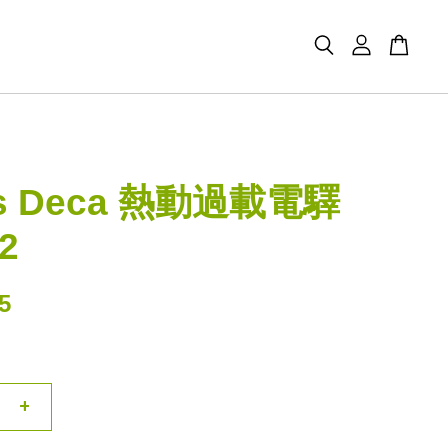
ys Deca 熱動過載電驛
2
5
+