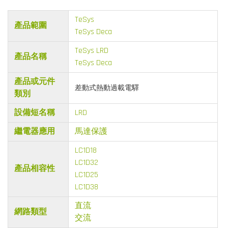
TeSys
產品範圍
TeSys Deca
TeSys LRD
產品名稱
TeSys Deca
產品或元件
差動式熱動過載電驛
類別
設備短名稱
LRD
繼電器應用
馬達保護
LC1D18
LC1D32
產品相容性
LC1D25
LC1D38
直流
網路類型
交流