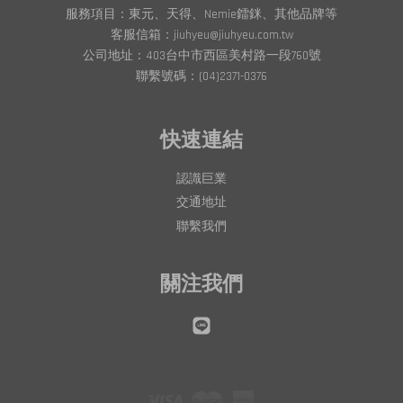
服務項目：東元、天得、Nemie鐳銤、其他品牌等
客服信箱：jiuhyeu@jiuhyeu.com.tw
公司地址：403台中市西區美村路一段760號
聯繫號碼：(04)2371-0376
快速連結
認識巨業
交通地址
聯繫我們
關注我們
Line
Visa
Master
American