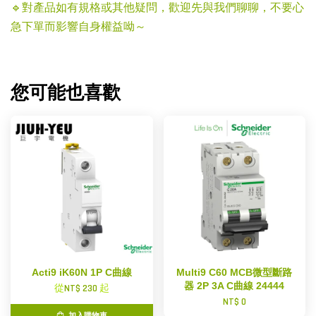
🔹對產品如有規格或其他疑問，歡迎先與我們聊聊，不要心
急下單而影響自身權益呦～
您可能也喜歡
Acti9 iK60N 1P C曲線
Multi9 C60 MCB微型斷路
器 2P 3A C曲線 24444
從
NT$ 230
起
NT$ 0