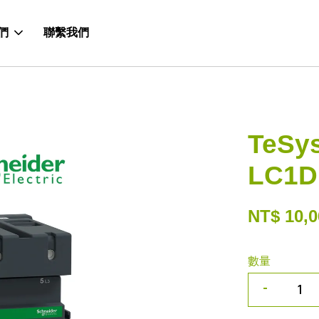
們
聯繫我們
TeSy
LC1D
NT$ 10,0
數量
-