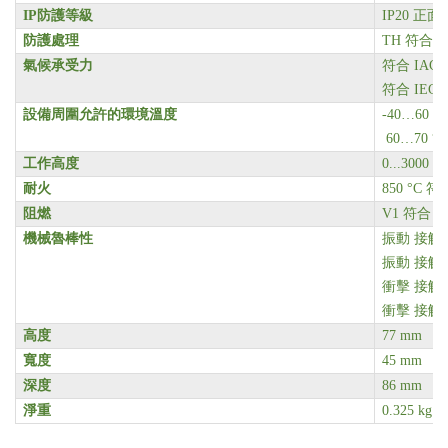
IP
防護等級
IP20
正面 符
防護處理
TH
符合 IE
氣候承受力
符合 IAC
符合 IEC 
設備周圍允許的環境溫度
-40…60 °
60…70 °
工作高度
0...3000 m
耐火
850 °C
符合
阻燃
V1
符合 UL
機械魯棒性
振動 接觸器打開
振動 接觸器關閉
衝擊 接觸器打
衝擊 接觸器關閉
高度
77 mm
寬度
45 mm
深度
86 mm
淨重
0.325 kg