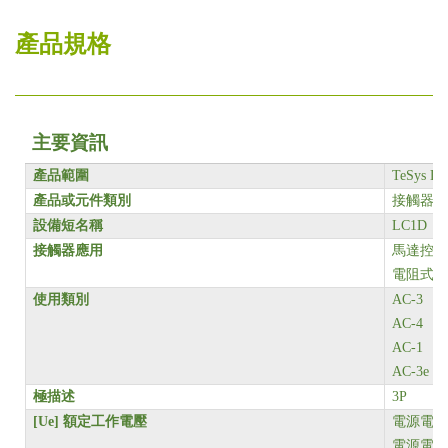
產品規格
主要資訊
產品範圍
TeSys De
產品或元件類別
接觸器
設備短名稱
LC1D
接觸器應用
馬達控制
電阻式負
使用類別
AC-3
AC-4
AC-1
AC-3e
極描述
3P
[Ue]
額定工作電壓
電源電路 <=
電源電路 <