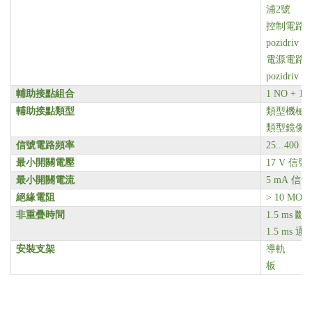
浦2號
控制電路 1
pozidriv N
電源電路 1
pozidriv N
輔助接點組合
1 NO + 1 
輔助接點類型
類型機械鏈接 1
類型鏡像接點 
信號電路頻率
25...400 H
最小開關電壓
17 V
信號
最小開關電流
5 mA
信號
絕緣電阻
> 10 MOh
非重疊時間
1.5 ms
斷
1.5 ms
安裝支架
導軌
板