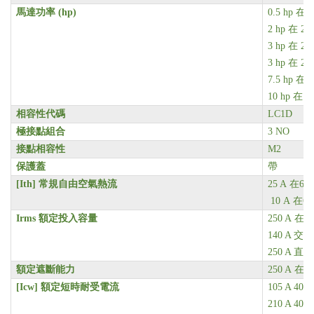
馬達功率 (hp)
0.5 hp
在 1
2 hp
在 23
3 hp
在 20
3 hp
在 23
7.5 hp
在 4
10 hp
在 5
相容性代碼
LC1D
極接點組合
3 NO
接點相容性
M2
保護蓋
帶
[Ith]
常規自由空氣熱流
25 A
在60
10 A 在6
Irms
額定投入容量
250 A
在 4
140 A 交
250 A 直
額定遮斷能力
250 A
在 4
[Icw]
額定短時耐受電流
105 A 40 °
210 A 40