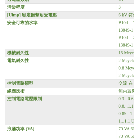
污染程度
3
[Uimp]
額定衝擊耐受電壓
6 kV
符合 I
安全可靠的水準
B10d = 13
13849-1
B10d = 
13849-1
機械耐久性
15 Mcycles
電氣耐久性
2 Mcycles 
0.8 Mcycle
2 Mcycles 
控制電路類型
交流 在 50
線圈技術
無內置突
控制電路電壓限制
0.3...0.6 
0.8...1.1
0.85...1.
1...1.1 U
浪湧功率 (VA)
70 VA 60 H
70 VA 50 H