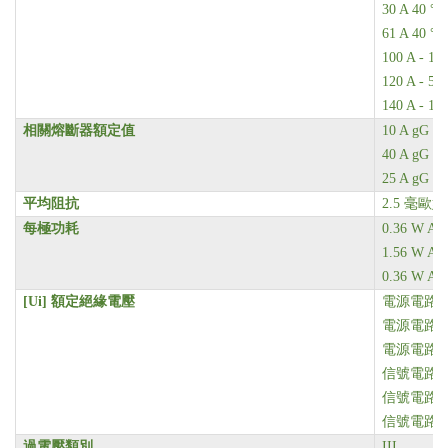
30 A 40 
61 A 40 
100 A -
120 A - 
140 A - 
相關熔斷器額定值
10 A gG
信
40 A gG
在
25 A gG
在
平均阻抗
2.5
毫歐姆 -
每極功耗
0.36 W AC
1.56 W AC
0.36 W AC
[Ui]
額定絕緣電壓
電源電路 690
電源電路 6
電源電路 6
信號電路 690
信號電路 6
信號電路 6
過電壓類別
III