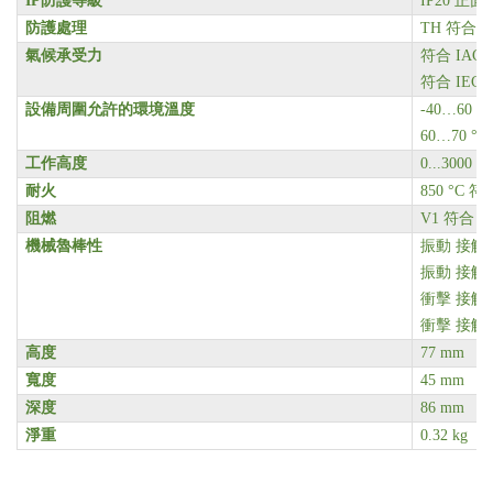
IP
防護等級
IP20 正面 
防護處理
TH 符合 IE
氣候承受力
符合 IAC
符合 IEC 
設備周圍允許的環境溫度
-40…60 °
60…70 
工作高度
0...3000 m
耐火
850 °C 符合
阻燃
V1 符合 UL
機械魯棒性
振動 接觸器打開
振動 接觸器關閉
衝擊 接觸器打
衝擊 接觸器關閉
高度
77 mm
寬度
45 mm
深度
86 mm
淨重
0.32 kg