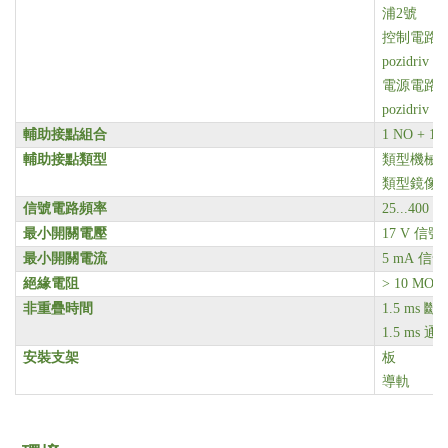
浦2號
控制電路 1
pozidriv N
電源電路 1
pozidriv N
輔助接點組合
1 NO + 1 
輔助接點類型
類型機械鏈接 1
類型鏡像接點 
信號電路頻率
25...400 H
最小開關電壓
17 V 信
最小開關電流
5 mA 信
絕緣電阻
> 10 MO
非重疊時間
1.5 ms
1.5 ms
安裝支架
板
導軌