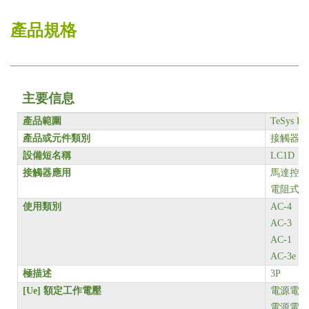
產品規格
主要信息
產品範圍
TeSys De
產品或元件類別
接觸器
設備短名稱
LC1D
接觸器應用
馬達控制
電阻式負
使用類別
AC-4
AC-3
AC-1
AC-3e
極描述
3P
[Ue]
額定工作電壓
電源電路 <=
電源電路 <