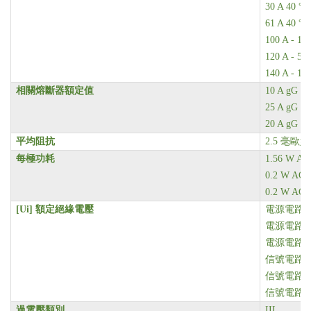
30 A 40 
61 A 40 
100 A -
120 A - 
140 A - 
相關熔斷器額定值
10 A gG 
25 A gG
20 A gG
平均阻抗
2.5 毫歐姆 
每極功耗
1.56 W AC
0.2 W AC-
0.2 W AC-
[Ui]
額定絕緣電壓
電源電路 690
電源電路 6
電源電路 6
信號電路 690
信號電路 6
信號電路 6
過電壓類別
III