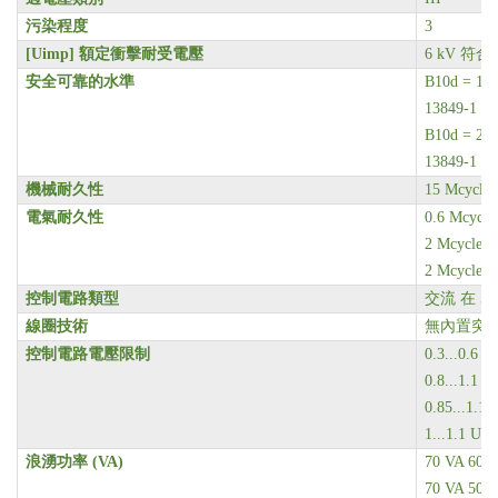
污染程度
3
[Uimp]
額定衝擊耐受電壓
6 kV 符合 
安全可靠的水準
B10d = 
13849-1
B10d = 
13849-1
機械耐久性
15 Mcycles
電氣耐久性
0.6 Mcycle
2 Mcycles 
2 Mcycles 
控制電路類型
交流 在 50
線圈技術
無內置突
控制電路電壓限制
0.3...0.6 
0.8...1.1
0.85...1.
1...1.1 U
浪湧功率 (VA)
70 VA 60 H
70 VA 50 H