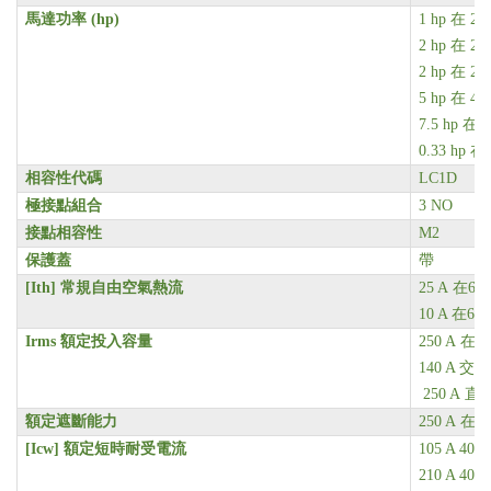
馬達功率 (hp)
1 hp 在 2
2 hp 在 2
2 hp 在 2
5 hp 在 4
7.5 hp 在
0.33 hp 
相容性代碼
LC1D
極接點組合
3 NO
接點相容性
M2
保護蓋
帶
[Ith]
常規自由空氣熱流
25 A 在6
10 A 在6
Irms
額定投入容量
250 A 在 
140 A 交
250 A 直
額定遮斷能力
250 A 在 
[Icw]
額定短時耐受電流
105 A 40
210 A 40