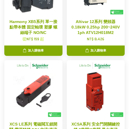
Harmony XB5系列 單一接
Altivar 12系列 變頻器
點帶本體 固定軸環 塑膠 螺
0.18kW 0.25hp 200~240V
絲端子 NO/NC
1ph ATV12H018M2
從
NT$ 159
起
NT$ 8,426
加入購物車
加入購物車
XCS LE系列 電磁閥互鎖開
XCSA系列 安全門開關鍵控