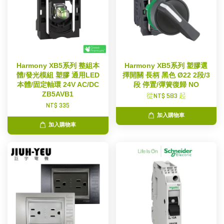
Harmony XB5系列 整組本
Harmony XB5系列 塑膠選
體/發光模組 塑膠 通用LED
擇開關 長柄 黑色 Ø22 2段/3
本體/固定軸環 24V AC/DC
段 停置/彈簧復歸 NO
ZB5AVB1
從
NT$ 583
起
NT$ 335
加入購物車
加入購物車