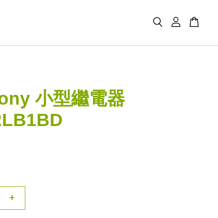
mony 小型繼電器
2LB1BD
+