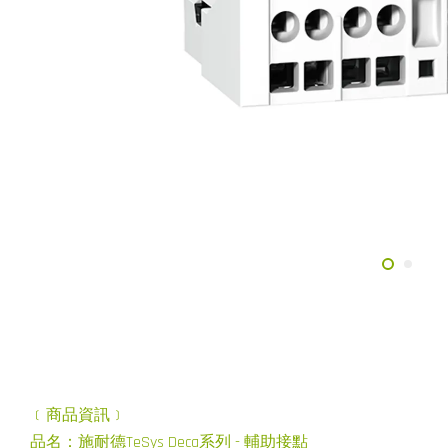
﹝商品資訊﹞
品名：施耐德TeSys Deca系列 - 輔助接點