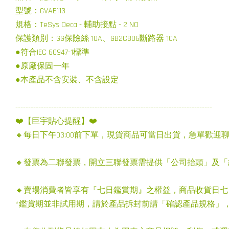
型號：GVAE113
規格：TeSys Deca - 輔助接點 - 2 NO
保護類別：GG保險絲 10A、GB2CB06斷路器 10A
●符合IEC 60947-1標準
●原廠保固一年
●本產品不含安裝、不含設定
-----------------------------------------------------------------------------
❤️【巨宇貼心提醒】❤️
🔸每日下午03:00前下單，現貨商品可當日出貨，急單歡迎
🔸發票為二聯發票，開立三聯發票需提供「公司抬頭」及
🔸賣場消費者皆享有『七日鑑賞期』之權益，商品收貨日
*鑑賞期並非試用期，請於產品拆封前請「確認產品規格」