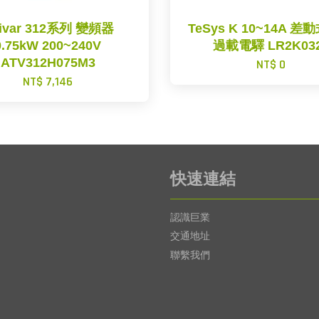
tivar 312系列 變頻器
TeSys K 10~14A 
0.75kW 200~240V
過載電驛 LR2K03
ATV312H075M3
NT$ 0
NT$ 7,146
快速連結
認識巨業
交通地址
聯繫我們