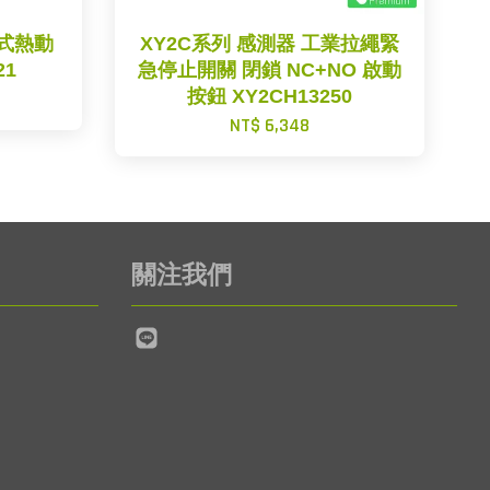
差動式熱動
XY2C系列 感測器 工業拉繩緊
21
急停止開關 閉鎖 NC+NO 啟動
按鈕 XY2CH13250
NT$ 6,348
關注我們
Line