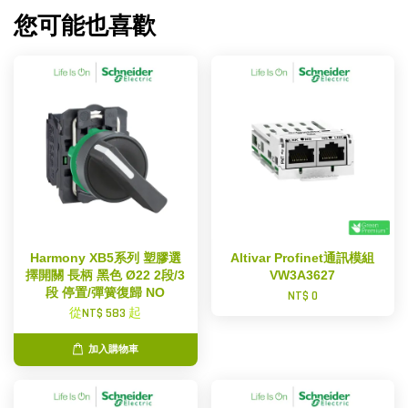
您可能也喜歡
Harmony XB5系列 塑膠選
Altivar Profinet通訊模組
擇開關 長柄 黑色 Ø22 2段/3
VW3A3627
段 停置/彈簧復歸 NO
NT$ 0
從
NT$ 583
起
加入購物車