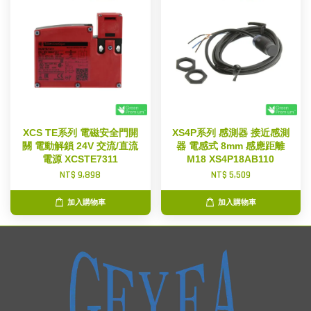
XCS TE系列 電磁安全門開
XS4P系列 感測器 接近感測
關 電動解鎖 24V 交流/直流
器 電感式 8mm 感應距離
電源 XCSTE7311
M18 XS4P18AB110
NT$ 9,898
NT$ 5,509
加入購物車
加入購物車