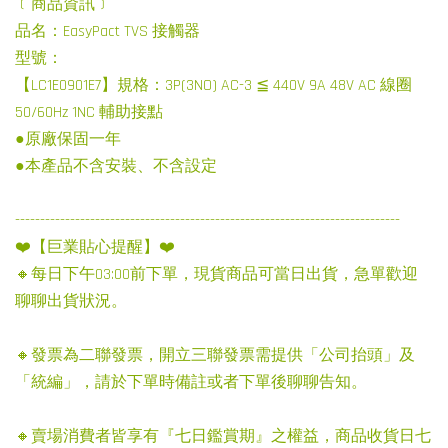
﹝商品資訊﹞
品名：EasyPact TVS 接觸器
型號：
【LC1E0901E7】規格：3P(3NO) AC-3 ≦ 440V 9A 48V AC 線圈
50/60Hz 1NC 輔助接點
●原廠保固一年
●本產品不含安裝、不含設定
-----------------------------------------------------------------------------
❤️【巨業貼心提醒】❤️
🔸每日下午03:00前下單，現貨商品可當日出貨，急單歡迎
聊聊出貨狀況。
🔸發票為二聯發票，開立三聯發票需提供「公司抬頭」及
「統編」，請於下單時備註或者下單後聊聊告知。
🔸賣場消費者皆享有『七日鑑賞期』之權益，商品收貨日七