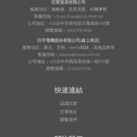
巨業貿易有限公司
服務項目：施耐德、菲尼克斯、科爾摩根
客服信箱：chuye.chuye@msa.hinet.net
公司地址：408台中市南屯區大墩南路466號
聯繫號碼：(04)2475-0393
巨宇電機股份有限公司(線上商店)
服務項目：東元、天得、Nemie鐳銤、其他品牌等
客服信箱：jiuhyeu@jiuhyeu.com.tw
公司地址：403台中市西區美村路一段760號
聯繫號碼：(04)2371-0376
快速連結
認識巨業
交通地址
聯繫我們