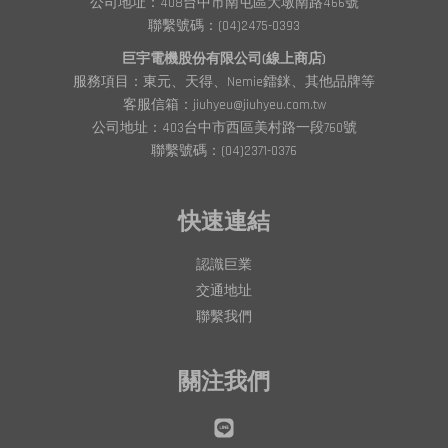
公司地址：408台中市南屯區大墩南路466號
聯繫號碼：(04)2475-0393
巨宇電機股份有限公司(線上商店)
服務項目：東元、天得、Nemie鐳銤、其他品牌等
客服信箱：jiuhyeu@jiuhyeu.com.tw
公司地址：403台中市西區美村路一段760號
聯繫號碼：(04)2371-0376
快速連結
認識巨業
交通地址
聯繫我們
關注我們
Line