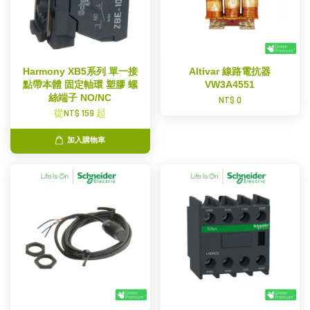
Harmony XB5系列 單一接
Altivar 線路電抗器
點帶本體 固定軸環 塑膠 螺
VW3A4551
絲端子 NO/NC
NT$ 0
從
NT$ 159
起
加入購物車