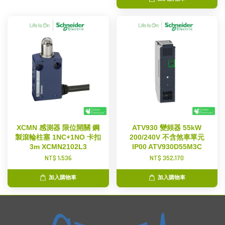
XCMN 感測器 限位開關 鋼
ATV930 變頻器 55kW
製滾輪柱塞 1NC+1NO 卡扣
200/240V 不含煞車單元
3m XCMN2102L3
IP00 ATV930D55M3C
NT$ 1,536
NT$ 352,170
加入購物車
加入購物車