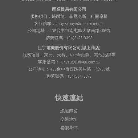
巨業貿易有限公司
服務項目：施耐德、菲尼克斯、科爾摩根
客服信箱：chuye.chuye@msa.hinet.net
公司地址：408台中市南屯區大墩南路466號
聯繫號碼：(04)2475-0393
巨宇電機股份有限公司(線上商店)
服務項目：東元、天得、Nemie鐳銤、其他品牌等
客服信箱：jiuhyeu@jiuhyeu.com.tw
公司地址：403台中市西區美村路一段760號
聯繫號碼：(04)2371-0376
快速連結
認識巨業
交通地址
聯繫我們