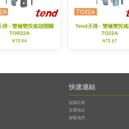
d天得 - 雙極雙投搖頭開關
Tend天得 - 雙極雙投
TOR22A
TO22A
NT$ 84
NT$ 67
快速連結
認識巨業
交通地址
聯繫我們