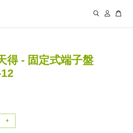
d天得 - 固定式端子盤
-12
+