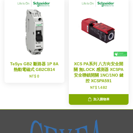
TeSys GB2 斷路器 1P 8A
XCS PA系列 八方向安全開
熱動電磁式 GB2CB14
關 無LOCK 感測器 XCSPA
安全聯鎖開關 1NC/1NO 鍵
NT$ 0
控 XCSPA591
NT$ 1,482
加入購物車