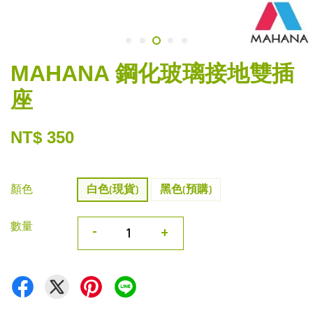
MAHANA 鋼化玻璃接地雙插
座
NT$ 350
顏色
白色(現貨)
黑色(預購)
數量
-
+