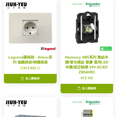
Legrand羅格朗 - Arteor系
Harmony XB5系列 整組本
列 德國插座/韓國插座
體/發光模組 塑膠 通用LED
本體/固定軸環 24V AC/DC
從
NT$ 820
起
ZB5AVB1
NT$ 335
加入購物車
加入購物車