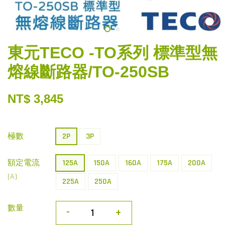
東元TECO -TO系列 標準型無
熔線斷路器/TO-250SB
NT$ 3,845
極數
2P
3P
額定電流
125A
150A
160A
175A
200A
(A)
225A
250A
數量
-
+