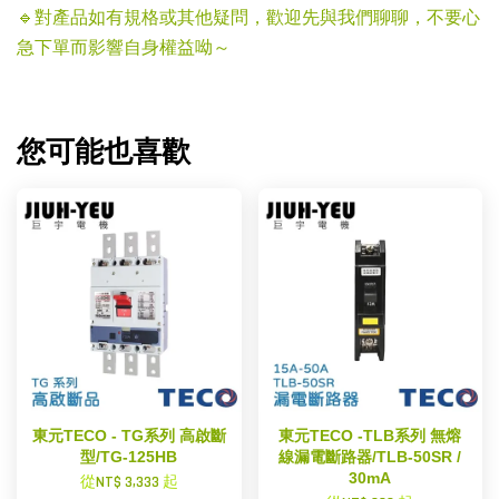
🔹對產品如有規格或其他疑問，歡迎先與我們聊聊，不要心
急下單而影響自身權益呦～
您可能也喜歡
東元TECO - TG系列 高啟斷
東元TECO -TLB系列 無熔
型/TG-125HB
線漏電斷路器/TLB-50SR /
30mA
從
NT$ 3,333
起