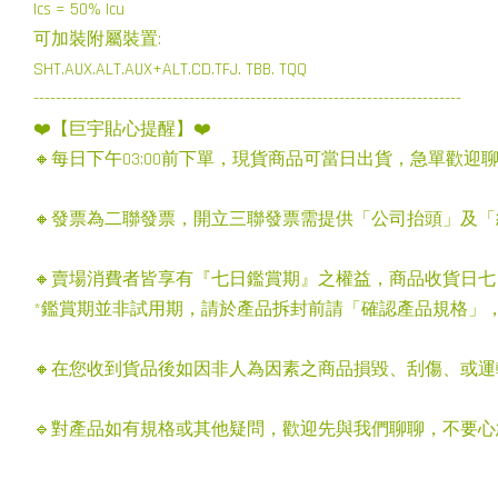
Ics = 50% Icu
可加裝附屬裝置:
SHT.AUX.ALT.AUX+ALT.CD.TFJ. TBB. TQQ
-----------------------------------------------------------------------------
❤️【巨宇貼心提醒】❤️
🔸每日下午03:00前下單，現貨商品可當日出貨，急單歡迎
🔸發票為二聯發票，開立三聯發票需提供「公司抬頭」及
🔸賣場消費者皆享有『七日鑑賞期』之權益，商品收貨日
*鑑賞期並非試用期，請於產品拆封前請「確認產品規格」
🔸在您收到貨品後如因非人為因素之商品損毀、刮傷、或
🔹對產品如有規格或其他疑問，歡迎先與我們聊聊，不要