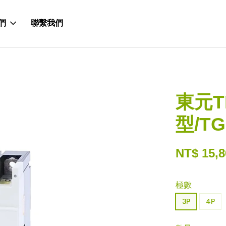
們
聯繫我們
東元T
型/TG
NT$ 15,8
極數
3P
4P