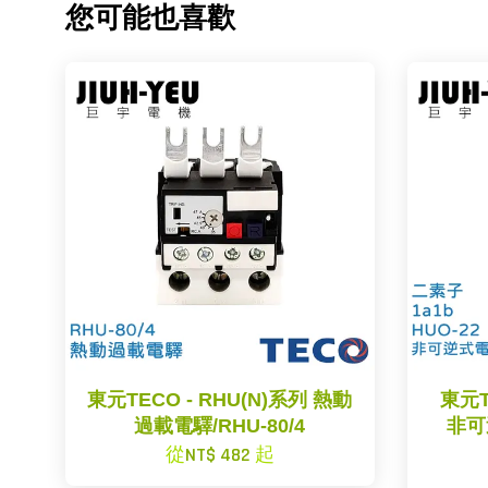
您可能也喜歡
東元TECO - RHU(N)系列 熱動
東元T
過載電驛/RHU-80/4
非可
從
NT$ 482
起