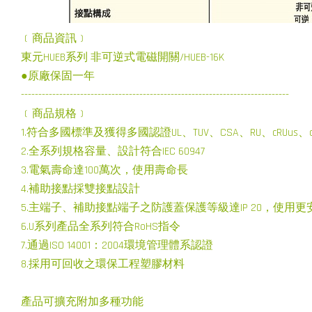
﹝商品資訊﹞
東元HUEB系列 非可逆式電磁開關/HUEB-16K
●原廠保固一年
-----------------------------------------------------------------------------
﹝商品規格﹞
1.符合多國標準及獲得多國認證UL、TUV、CSA、RU、cRUus、cU
2.全系列規格容量、設計符合IEC 60947
3.電氣壽命達100萬次，使用壽命長
4.補助接點採雙接點設計
5.主端子、補助接點端子之防護蓋保護等級達IP 20，使用更
6.U系列產品全系列符合RoHS指令
7.通過ISO 14001：2004環境管理體系認證
8.採用可回收之環保工程塑膠材料
產品可擴充附加多種功能