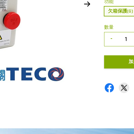
功能
欠箱保護(G)
數量
-
加