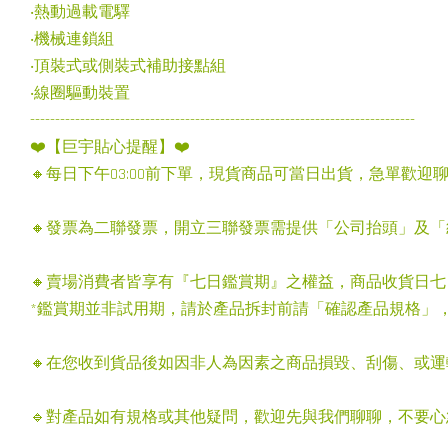
‧熱動過載電驛
‧機械連鎖組
‧頂裝式或側裝式補助接點組
‧線圈驅動裝置
-----------------------------------------------------------------------------
❤️【巨宇貼心提醒】❤️
🔸每日下午03:00前下單，現貨商品可當日出貨，急單歡迎
🔸發票為二聯發票，開立三聯發票需提供「公司抬頭」及
🔸賣場消費者皆享有『七日鑑賞期』之權益，商品收貨日
*鑑賞期並非試用期，請於產品拆封前請「確認產品規格」
🔸在您收到貨品後如因非人為因素之商品損毀、刮傷、或
🔹對產品如有規格或其他疑問，歡迎先與我們聊聊，不要