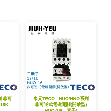
列 非可
東元TECO - HUO/HNO系列
18K
非可逆式電磁開關(開放型)
HUO-16(二素子)