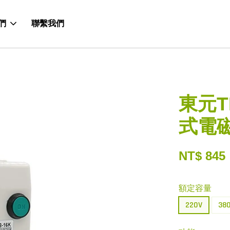
們
聯繫我們
東元T
式電磁
NT$ 845
額定容量
220V
38