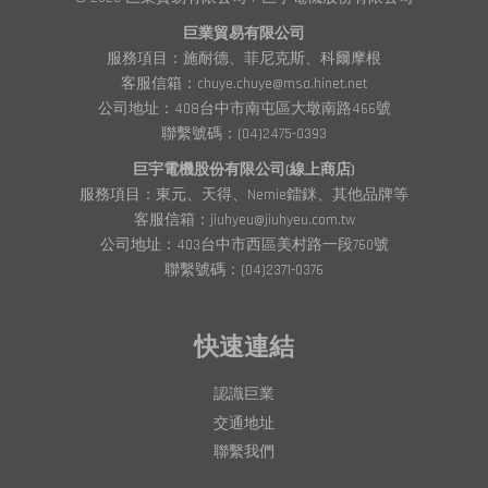
巨業貿易有限公司
服務項目：施耐德、菲尼克斯、科爾摩根
客服信箱：chuye.chuye@msa.hinet.net
公司地址：408台中市南屯區大墩南路466號
聯繫號碼：(04)2475-0393
巨宇電機股份有限公司(線上商店)
服務項目：東元、天得、Nemie鐳銤、其他品牌等
客服信箱：jiuhyeu@jiuhyeu.com.tw
公司地址：403台中市西區美村路一段760號
聯繫號碼：(04)2371-0376
快速連結
認識巨業
交通地址
聯繫我們