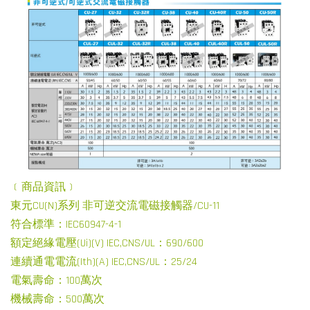
﹝商品資訊﹞
東元CU(N)系列 非可逆交流電磁接觸器/CU-11
符合標準：IEC60947-4-1
額定絕緣電壓(Ui)(V) IEC,CNS/UL：690/600
連續通電電流(Ith)(A) IEC,CNS/UL：25/24
電氣壽命：100萬次
機械壽命：500萬次