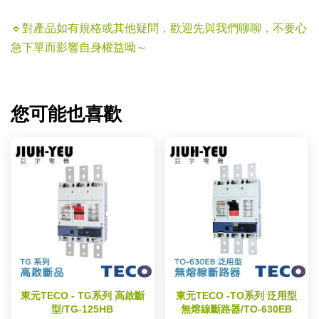
🔹對產品如有規格或其他疑問，歡迎先與我們聊聊，不要心
急下單而影響自身權益呦～
您可能也喜歡
東元TECO - TG系列 高啟斷
東元TECO -TO系列 泛用型
型/TG-125HB
無熔線斷路器/TO-630EB