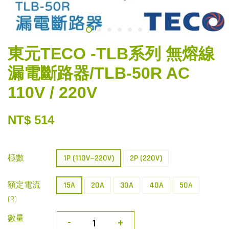
東元TECO -TLB系列 無熔線
漏電斷路器/TLB-50R AC
110V / 220V
NT$ 514
極數
1P (110V~220V)
2P (220V)
額定電流
15A
20A
30A
40A
50A
(R)
數量
-
+