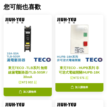
您可能也喜歡
東元TECO -TLB系列 無熔
東元TECO - HUPB系列 非
線漏電斷路器/TLB-50SR /
可逆式電磁開關/HUPB-18K
30mA
從
NT$ 976
起
從
NT$ 902
起
加入購物車
加入購物車