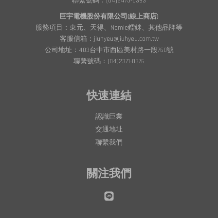
聯繫號碼：(04)2475-0393
巨宇電機股份有限公司(線上商店)
服務項目：東元、天得、Nemie鐳銤、其他品牌等
客服信箱：jiuhyeu@jiuhyeu.com.tw
公司地址：403台中市西區美村路一段760號
聯繫號碼：(04)2371-0376
快速連結
認識巨業
交通地址
聯繫我們
關注我們
Line