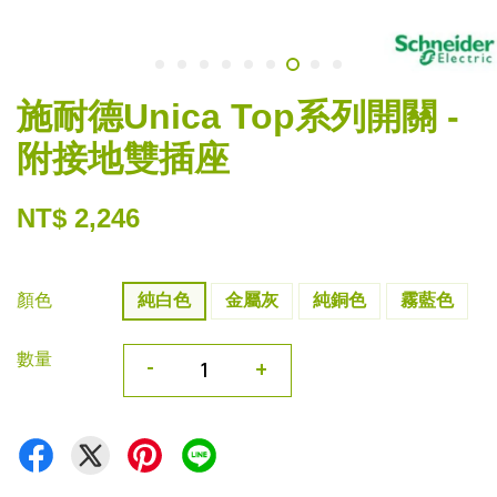
施耐德Unica Top系列開關 -
附接地雙插座
NT$ 2,246
顏色
純白色
金屬灰
純銅色
霧藍色
數量
-
+