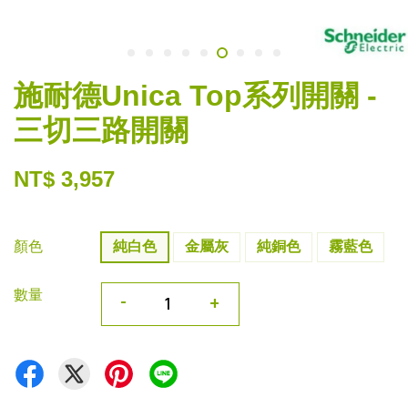
施耐德Unica Top系列開關 -
三切三路開關
NT$ 3,957
顏色
純白色
金屬灰
純銅色
霧藍色
數量
-
+