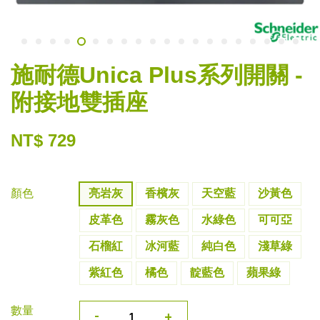
施耐德Unica Plus系列開關 -
附接地雙插座
NT$ 729
顏色
亮岩灰
香檳灰
天空藍
沙黃色
皮革色
霧灰色
水綠色
可可亞
石榴紅
冰河藍
純白色
淺草綠
紫紅色
橘色
靛藍色
蘋果綠
數量
-
+