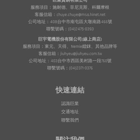
巨業貿易有限公司
服務項目：施耐德、菲尼克斯、科爾摩根
客服信箱：chuye.chuye@msa.hinet.net
公司地址：408台中市南屯區大墩南路466號
聯繫號碼：(04)2475-0393
巨宇電機股份有限公司(線上商店)
服務項目：東元、天得、Nemie鐳銤、其他品牌等
客服信箱：jiuhyeu@jiuhyeu.com.tw
公司地址：403台中市西區美村路一段760號
聯繫號碼：(04)2371-0376
快速連結
認識巨業
交通地址
聯繫我們