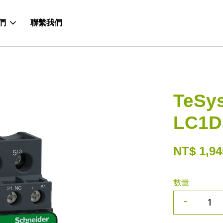
們
聯繫我們
TeSy
LC1D
NT$ 1,94
數量
-