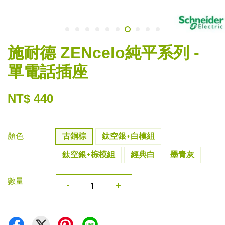
施耐德 ZENcelo純平系列 -
單電話插座
NT$ 440
顏色
古銅棕
鈦空銀+白模組
鈦空銀+棕模組
經典白
墨青灰
數量
-
+