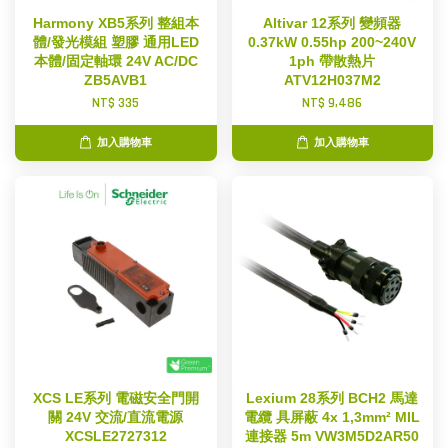
Harmony XB5系列 整組本
Altivar 12系列 變頻器
體/發光模組 塑膠 通用LED
0.37kW 0.55hp 200~240V
本體/固定軸環 24V AC/DC
1ph 帶散熱片
ZB5AVB1
ATV12H037M2
NT$ 335
NT$ 9,486
加入購物車
加入購物車
XCS LE系列 電磁安全門開
Lexium 28系列 BCH2 馬達
關 24V 交流/直流電源
電纜 具屏蔽 4x 1,3mm² MIL
XCSLE2727312
連接器 5m VW3M5D2AR50