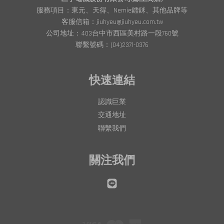
服務項目：東元、天得、Nemie鐳銤、其他品牌等
客服信箱：jiuhyeu@jiuhyeu.com.tw
公司地址：403台中市西區美村路一段760號
聯繫號碼：(04)2371-0376
快速連結
認識巨業
交通地址
聯繫我們
關注我們
Line
Visa
Master
American