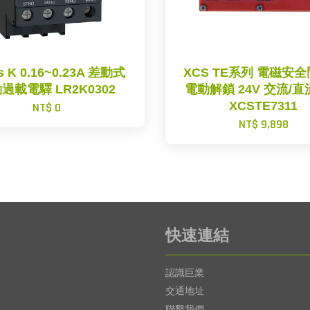
s K 0.16~0.23A 差動式
XCS TE系列 電磁安
過載電驛 LR2K0302
電動解鎖 24V 交流/
XCSTE7311
NT$ 0
NT$ 9,898
快速連結
認識巨業
交通地址
聯繫我們