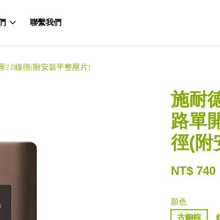
們
聯繫我們
插座2.0線徑(附安裝平整壓片)
施耐德
路單開
徑(附
NT$ 740
顏色
古銅棕