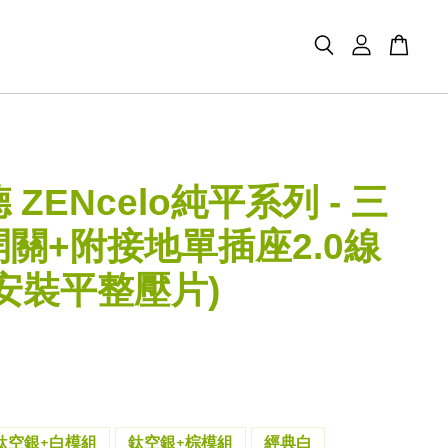
 ZENcelo純平系列 - 三
關+附接地單插座2.0線
安裝平整壓片)
鈦空銀+白模組
鈦空銀+棕模組
經典白