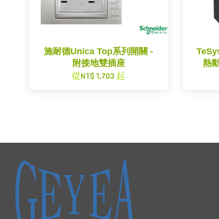
施耐德Unica Top系列開關 -
TeSy
附接地雙插座
熱動
從
NT$ 1,703
起