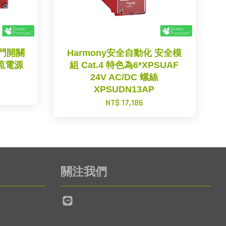
全門開關
Harmony安全自動化 安全模
直流電源
組 Cat.4 特色為6*XPSUAF
24V AC/DC 螺絲
XPSUDN13AP
NT$ 17,186
關注我們
Line