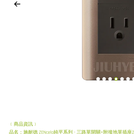
﹝商品資訊﹞
品名：施耐德 ZENcelo純平系列 - 三路單開關+附接地單插座2