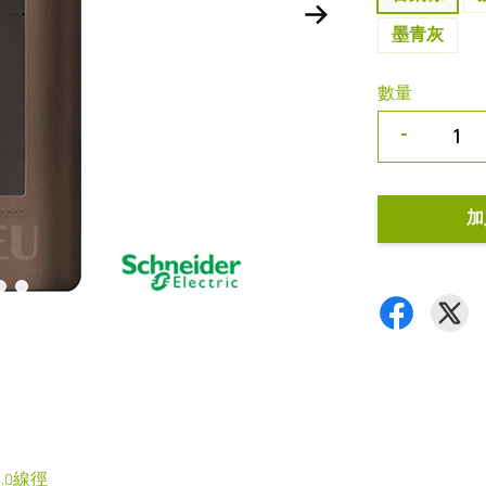
墨青灰
數量
-
加
.0線徑