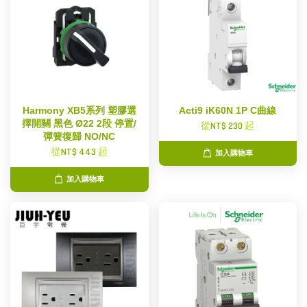
Harmony XB5系列 塑膠選
Acti9 iK60N 1P C曲線
擇開關 黑色 Ø22 2段 停置/
從
NT$ 230
起
彈簧復歸 NO/NC
從
NT$ 443
起
加入購物車
加入購物車