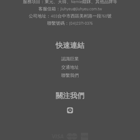
服務項目：東元、天得、Nemie鐳銤、其他品牌等
客服信箱：jiuhyeu@jiuhyeu.com.tw
公司地址：403台中市西區美村路一段760號
聯繫號碼：(04)2371-0376
快速連結
認識巨業
交通地址
聯繫我們
關注我們
Line
Visa
Master
American