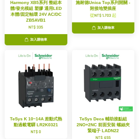
Harmony XB5系列 整組本
施耐德Unica Top系列開關 -
體/發光模組 塑膠 通用LED
附接地雙插座
本體/固定軸環 24V AC/DC
從
NT$ 1,703
起
ZB5AVB1
NT$ 335
加入購物車
加入購物車
TeSys K 10~14A 差動式熱
TeSys Deca 輔助接點組
動過載電驛 LR2K0321
2NO+2NC 前面安裝 螺絲夾
緊端子 LADN22
NT$ 0
NT$ 455