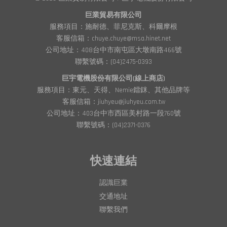
巨業貿易有限公司
服務項目：施耐德、菲尼克斯、科爾摩根
客服信箱：chuye.chuye@msa.hinet.net
公司地址：408台中市南屯區大墩南路466號
聯繫號碼：(04)2475-0393
巨宇電機股份有限公司(線上商店)
服務項目：東元、天得、Nemie鐳銤、其他品牌等
客服信箱：jiuhyeu@jiuhyeu.com.tw
公司地址：403台中市西區美村路一段760號
聯繫號碼：(04)2371-0376
快速連結
認識巨業
交通地址
聯繫我們