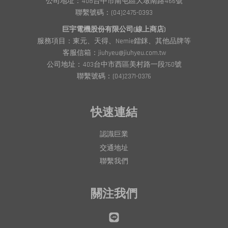
公司地址：408台中市南屯區大墩南路466號
聯繫號碼：(04)2475-0393
巨宇電機股份有限公司(線上商店)
服務項目：東元、天得、Nemie鐳銤、其他品牌等
客服信箱：jiuhyeu@jiuhyeu.com.tw
公司地址：403台中市西區美村路一段760號
聯繫號碼：(04)2371-0376
快速連結
認識巨業
交通地址
聯繫我們
關注我們
Line