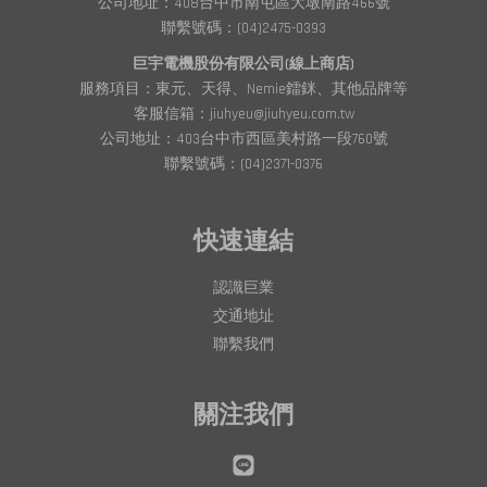
公司地址：408台中市南屯區大墩南路466號
聯繫號碼：(04)2475-0393
巨宇電機股份有限公司(線上商店)
服務項目：東元、天得、Nemie鐳銤、其他品牌等
客服信箱：jiuhyeu@jiuhyeu.com.tw
公司地址：403台中市西區美村路一段760號
聯繫號碼：(04)2371-0376
快速連結
認識巨業
交通地址
聯繫我們
關注我們
Line