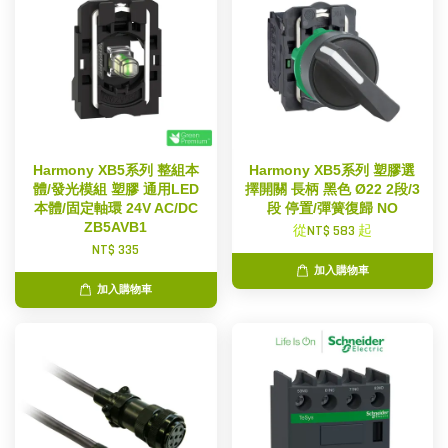
Harmony XB5系列 整組本
Harmony XB5系列 塑膠選
體/發光模組 塑膠 通用LED
擇開關 長柄 黑色 Ø22 2段/3
本體/固定軸環 24V AC/DC
段 停置/彈簧復歸 NO
ZB5AVB1
從
NT$ 583
起
NT$ 335
加入購物車
加入購物車