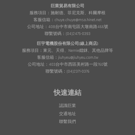
巨業貿易有限公司
服務項目：施耐德、菲尼克斯、科爾摩根
客服信箱：chuye.chuye@msa.hinet.net
公司地址：408台中市南屯區大墩南路466號
聯繫號碼：(04)2475-0393
巨宇電機股份有限公司(線上商店)
服務項目：東元、天得、Nemie鐳銤、其他品牌等
客服信箱：jiuhyeu@jiuhyeu.com.tw
公司地址：403台中市西區美村路一段760號
聯繫號碼：(04)2371-0376
快速連結
認識巨業
交通地址
聯繫我們