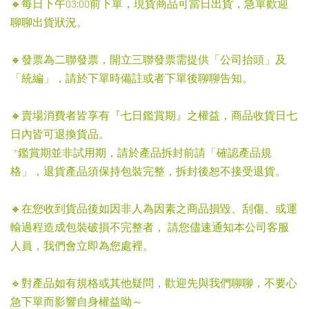
🔸每日下午03:00前下單，現貨商品可當日出貨，急單歡迎
聊聊出貨狀況。
🔸發票為二聯發票，開立三聯發票需提供「公司抬頭」及
「統編」，請於下單時備註或者下單後聊聊告知。
🔸賣場消費者皆享有『七日鑑賞期』之權益，商品收貨日七
日內皆可退換貨品。
*鑑賞期並非試用期，請於產品拆封前請「確認產品規
格」，退貨產品須保持包裝完整，拆封後恕不接受退貨。
🔸在您收到貨品後如因非人為因素之商品損毀、刮傷、或運
輸過程造成包裝破損不完整者， 請您儘速通知本公司客服
人員，我們會立即為您處裡。
🔹對產品如有規格或其他疑問，歡迎先與我們聊聊，不要心
急下單而影響自身權益呦～