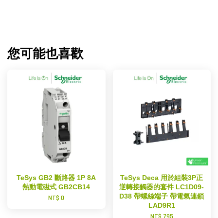
您可能也喜歡
TeSys GB2 斷路器 1P 8A
TeSys Deca 用於組裝3P正
熱動電磁式 GB2CB14
逆轉接觸器的套件 LC1D09-
D38 帶螺絲端子 帶電氣連鎖
NT$ 0
LAD9R1
NT$ 795