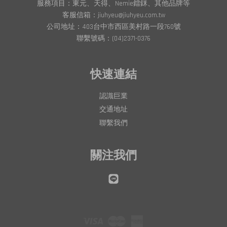
服務項目：東元、天得、Nemie鐳銤、其他品牌等
客服信箱：jiuhyeu@jiuhyeu.com.tw
公司地址：403台中市西區美村路一段760號
聯繫號碼：(04)2371-0376
快速連結
認識巨業
交通地址
聯繫我們
關注我們
Line
Visa
Master
American