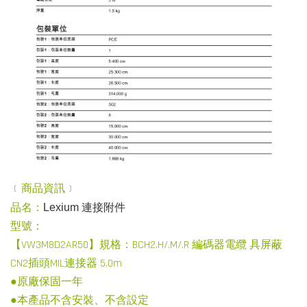
﹝商品資訊﹞
品名：
Lexium
連接附件
型號：
【VW3M8D2AR50】規格：BCH2.H/.M/.R 編碼器電纜 具屏蔽
CN2插頭MIL連接器 5.0m
●原廠保固一年
●本產品不含安裝、不含設定